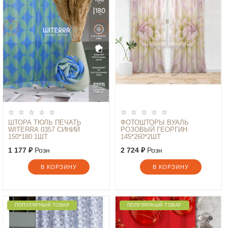
ШТОРА ТЮЛЬ ПЕЧАТЬ
ФОТОШТОРЫ ВУАЛЬ
WITERRA 0357 СИНИЙ
РОЗОВЫЙ ГЕОРГИН
150*180 1ШТ
145*260*2ШТ
1 177 ₽
Розн
2 724 ₽
Розн
В КОРЗИНУ
В КОРЗИНУ
ПОПУЛЯРНЫЙ ТОВАР
ПОПУЛЯРНЫЙ ТОВАР