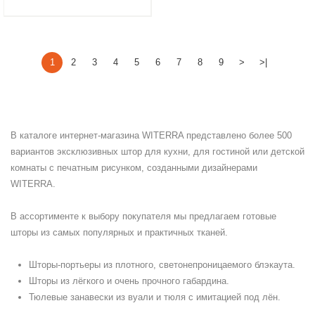
1
2
3
4
5
6
7
8
9
>
>|
В каталоге интернет-магазина WITERRA представлено более 500
вариантов эксклюзивных штор для кухни, для гостиной или детской
комнаты с печатным рисунком, созданными дизайнерами
WITERRA.
В ассортименте к выбору покупателя мы предлагаем готовые
шторы из самых популярных и практичных тканей.
Шторы-портьеры из плотного, светонепроницаемого блэкаута.
Шторы из лёгкого и очень прочного габардина.
Тюлевые занавески из вуали и тюля с имитацией под лён.