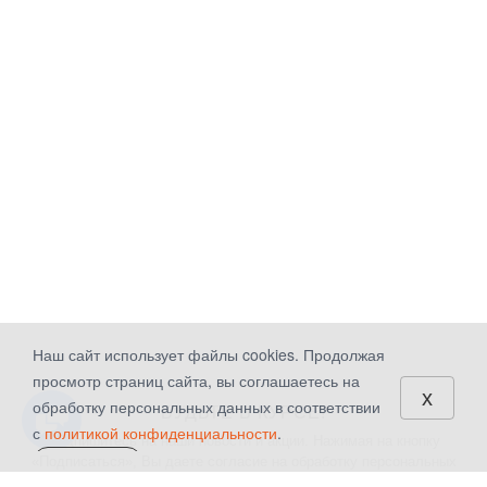
Наш сайт использует файлы cookies. Продолжая
просмотр страниц сайта, вы соглашаетесь на
x
обработку персональных данных в соответствии
БУДЬТЕ В КУРСЕ!
с
политикой конфиденциальности
.
Подпишитесь на наши новости и акции. Нажимая на кнопку
«Подписаться», Вы даете
согласие на обработку персональных
СОГЛАСЕН
данных.