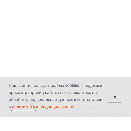
Наш сайт использует файлы cookies. Продолжая
просмотр страниц сайта, вы соглашаетесь на
x
обработку персональных данных в соответствии
БУДЬТЕ В КУРСЕ!
с
политикой конфиденциальности
.
Подпишитесь на наши новости и акции. Нажимая на кнопку
«Подписаться», Вы даете
согласие на обработку персональных
СОГЛАСЕН
данных.