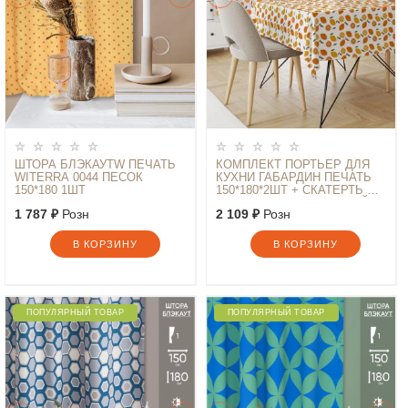
ШТОРА БЛЭКАУТW ПЕЧАТЬ
КОМПЛЕКТ ПОРТЬЕР ДЛЯ
WITERRA 0044 ПЕСОК
КУХНИ ГАБАРДИН ПЕЧАТЬ
150*180 1ШТ
150*180*2ШТ + СКАТЕРТЬ СП
120*145 ЦИТРУСЫ БЕЛЫЙ 13
1 787 ₽
Розн
2 109 ₽
Розн
В КОРЗИНУ
В КОРЗИНУ
ПОПУЛЯРНЫЙ ТОВАР
ПОПУЛЯРНЫЙ ТОВАР