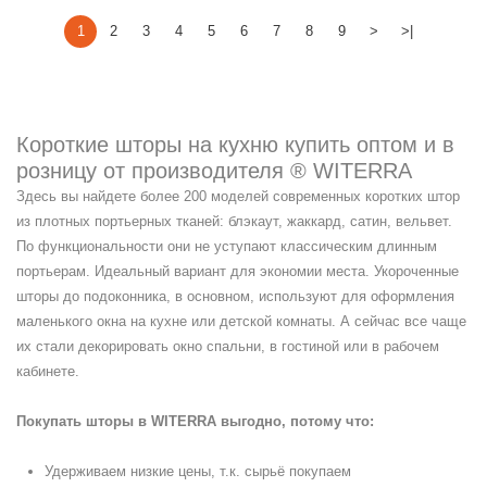
1
2
3
4
5
6
7
8
9
>
>|
Короткие шторы на кухню купить оптом и в
розницу от производителя ® WITERRA
Здесь вы найдете более 200 моделей современных коротких штор
из плотных портьерных тканей: блэкаут, жаккард, сатин, вельвет.
По функциональности они не уступают классическим длинным
портьерам. Идеальный вариант для экономии места. Укороченные
шторы до подоконника, в основном, используют для оформления
маленького окна на кухне или детской комнаты. А сейчас все чаще
их стали декорировать окно спальни, в гостиной или в рабочем
кабинете.
Покупать шторы в WITERRA выгодно, потому что:
Удерживаем низкие цены, т.к. сырьё покупаем