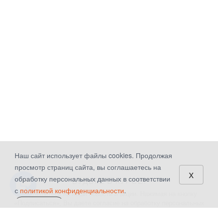
Наш сайт использует файлы cookies. Продолжая
просмотр страниц сайта, вы соглашаетесь на
x
обработку персональных данных в соответствии
БУДЬТЕ В КУРСЕ!
с
политикой конфиденциальности
.
Подпишитесь на наши новости и акции. Нажимая на кнопку
«Подписаться», Вы даете
согласие на обработку персональных
СОГЛАСЕН
данных.