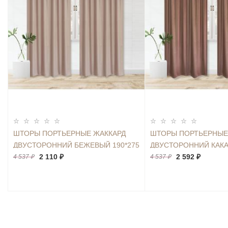
ШТОРЫ ПОРТЬЕРНЫЕ ЖАККАРД
ШТОРЫ ПОРТЬЕРНЫЕ
ДВУСТОРОННИЙ БЕЖЕВЫЙ 190*275
ДВУСТОРОННИЙ КАКА
2ШТ.
2 110 ₽
2ШТ.
2 592 ₽
4 537 ₽
4 537 ₽