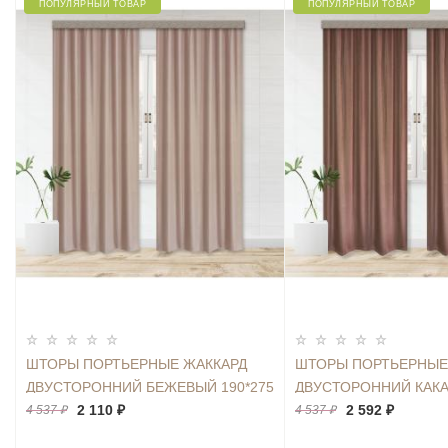
ПОПУЛЯРНЫЙ ТОВАР
ПОПУЛЯРНЫЙ ТОВАР
ШТОРЫ ПОРТЬЕРНЫЕ ЖАККАРД
ШТОРЫ ПОРТЬЕРНЫЕ
ДВУСТОРОННИЙ БЕЖЕВЫЙ 190*275
ДВУСТОРОННИЙ КАКА
2ШТ.
2 110 ₽
2ШТ.
2 592 ₽
4 537 ₽
4 537 ₽