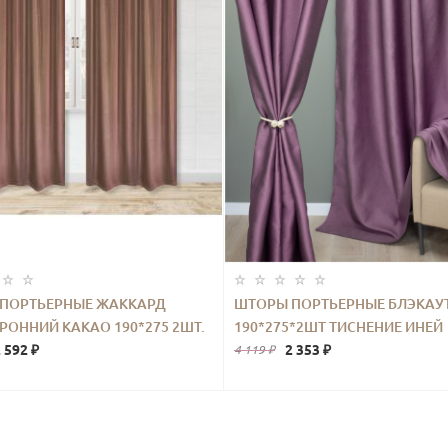
ПОРТЬЕРНЫЕ ЖАККАРД
ШТОРЫ ПОРТЬЕРНЫЕ БЛЭКАУ
РОННИЙ КАКАО 190*275 2ШТ.
190*275*2ШТ ТИСНЕНИЕ ИНЕЙ
 592 ₽
ФИОЛЕТОВЫЙ
2 353 ₽
4 119 ₽