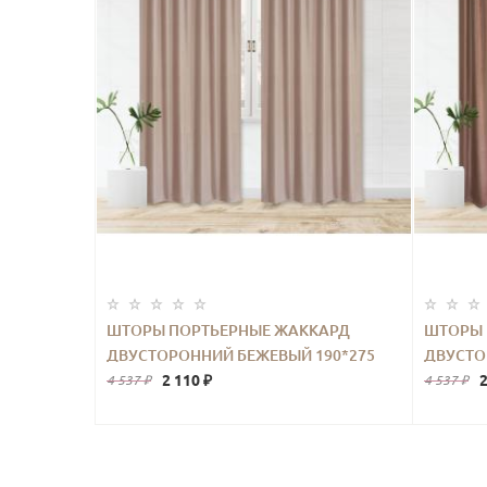
ШТОРЫ ПОРТЬЕРНЫЕ ЖАККАРД
ШТОРЫ 
ДВУСТОРОННИЙ БЕЖЕВЫЙ 190*275
ДВУСТО
2ШТ.
2 110 ₽
2
4 537 ₽
4 537 ₽