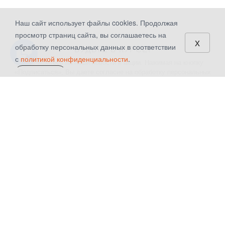
Наш сайт использует файлы cookies. Продолжая
просмотр страниц сайта, вы соглашаетесь на
x
обработку персональных данных в соответствии
БУДЬТЕ В КУРСЕ!
с
политикой конфиденциальности
.
Подпишитесь на наши новости и акции. Нажимая на кнопку
«Подписаться», Вы даете
согласие на обработку персональных
СОГЛАСЕН
данных.
КАТАЛОГ
КОМПАНИЯ
Шторы
О компании
Текстиль для дома
Контакты