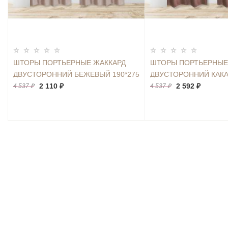
ШТОРЫ ПОРТЬЕРНЫЕ ЖАККАРД
ШТОРЫ ПОРТЬЕРНЫЕ
ДВУСТОРОННИЙ БЕЖЕВЫЙ 190*275
ДВУСТОРОННИЙ КАКА
2ШТ.
2 110 ₽
2ШТ.
2 592 ₽
4 537 ₽
4 537 ₽