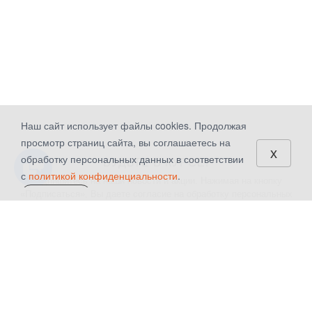
Наш сайт использует файлы cookies. Продолжая
просмотр страниц сайта, вы соглашаетесь на
x
обработку персональных данных в соответствии
БУДЬТЕ В КУРСЕ!
с
политикой конфиденциальности
.
Подпишитесь на наши новости и акции. Нажимая на кнопку
«Подписаться», Вы даете
согласие на обработку персональных
СОГЛАСЕН
данных.