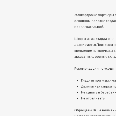
Жаккардовые портьеры о
основном полотне создае
привлекательной.
Шторы из жаккарда очень
драпируются.Портьеры п
крепление на крючки, а 
аккуратные, ровные скла
Рекомендации по уходу:
Гладить при максима
Деликатная стирка пр
Не сушить в бараба
Не отбеливать
Обращаем Ваше внимание,