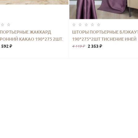
ПОРТЬЕРНЫЕ ЖАККАРД
ШТОРЫ ПОРТЬЕРНЫЕ БЛЭКАУ
РОННИЙ КАКАО 190*275 2ШТ.
190*275*2ШТ ТИСНЕНИЕ ИНЕЙ
 592 ₽
ФИОЛЕТОВЫЙ
2 353 ₽
4 119 ₽