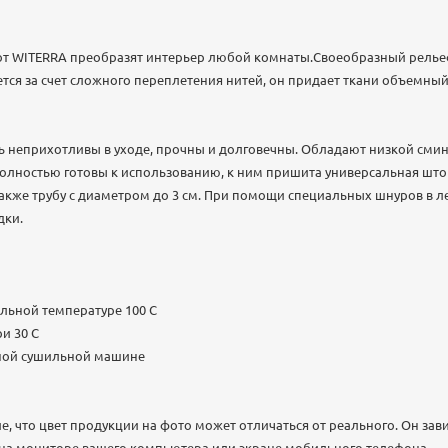
т WITERRA преобразят интерьер любой комнаты.Своеобразный релье
тся за счет сложного переплетения нитей, он придает ткани объемный 
 неприхотливы в уходе, прочны и долговечны. Обладают низкой смин
олностью готовы к использованию, к ним пришита универсальная што
также трубу с диаметром до 3 см. При помощи специальных шнуров в л
дки.
льной температуре 100 C
и 30 С
нной сушильной машине
 что цвет продукции на фото может отличаться от реального. Он зав