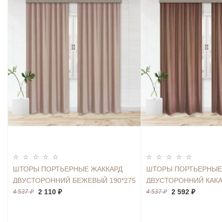
ШТОРЫ ПОРТЬЕРНЫЕ ЖАККАРД
ШТОРЫ ПОРТЬЕРНЫЕ
ДВУСТОРОННИЙ БЕЖЕВЫЙ 190*275
ДВУСТОРОННИЙ КАКА
2ШТ.
2 110 ₽
2ШТ.
2 592 ₽
4 537 ₽
4 537 ₽