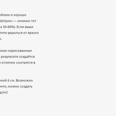
лёгкие и хорошо
 «Штрих» — именно тот
а 50-60%). Если ваши
тите укрыться от яркого
с.
трихи нарисованные
 результате создаётся
и отлично смотрятся в
ной 6 см. Возможно
енте, можно создать
гр/м2