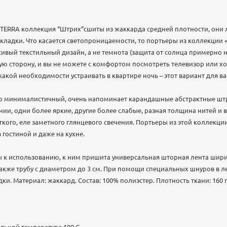
TERRA коллекция “Штрих”сшиты из жаккарда средней плотности, они 
складки. Что касается светопроницаемости, то портьеры из коллекции
сивый текстильный дизайн, а не темнота (защита от солнца примерно н
ую сторону, и вы не можете с комфортом посмотреть телевизор или хо
икакой необходимости устраивать в квартире ночь – этот вариант для ва
ор минималистичный, очень напоминает карандашные абстрактные ш
и, одни более яркие, другие более слабые, разная толщина нитей и в
гкого, еле заметного глянцевого свечения. Портьеры из этой коллекци
в гостиной и даже на кухне.
 к использованию, к ним пришита универсальная шторная лента шири
также трубу с диаметром до 3 см. При помощи специальных шнуров в л
ки. Материал: жаккард. Состав: 100% полиэстер. Плотность ткани: 160 