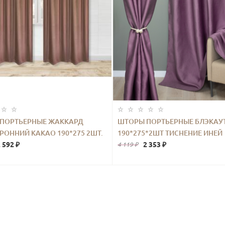
ПОРТЬЕРНЫЕ ЖАККАРД
ШТОРЫ ПОРТЬЕРНЫЕ БЛЭКАУ
РОННИЙ КАКАО 190*275 2ШТ.
190*275*2ШТ ТИСНЕНИЕ ИНЕЙ
 592 ₽
ФИОЛЕТОВЫЙ
2 353 ₽
4 119 ₽