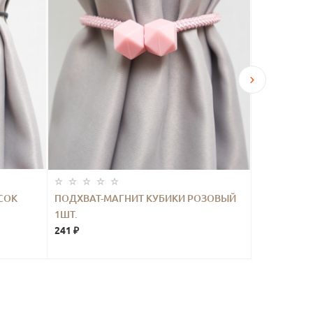
СОК
ПОДХВАТ-МАГНИТ КУБИКИ РОЗОВЫЙ
ПОДХВАТ-
1ШТ.
ГОЛУБОЙ 1
241 ₽
271 ₽
507 ₽