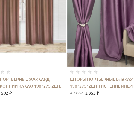
ПОРТЬЕРНЫЕ ЖАККАРД
ШТОРЫ ПОРТЬЕРНЫЕ БЛЭКАУ
РОННИЙ КАКАО 190*275 2ШТ.
190*275*2ШТ ТИСНЕНИЕ ИНЕЙ
 592 ₽
ФИОЛЕТОВЫЙ
2 353 ₽
4 119 ₽