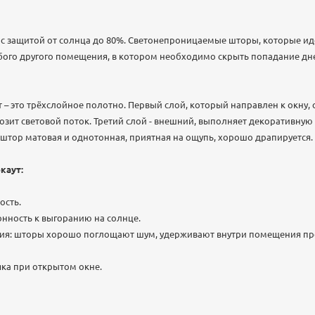
) с защитой от солнца до 80%. Светонепроницаемые шторы, которые и
бого другого помещения, в котором необходимо скрыть попадание дне
 – это трёхслойное полотно. Первый слой, который направлен к окну, о
озит световой поток. Третий слой - внешний, выполняет декоративную
штор матовая и однотонная, приятная на ощупь, хорошо драпируется. 
каут:
ость.
нность к выгоранию на солнце.
ция: шторы хорошо поглощают шум, удерживают внутри помещения пр
ка при открытом окне.