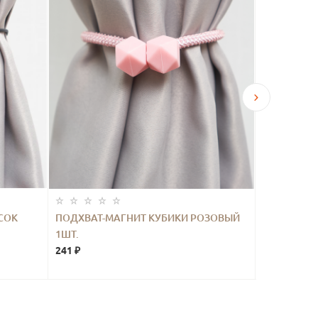
СОК
ПОДХВАТ-МАГНИТ КУБИКИ РОЗОВЫЙ
ПОДХВАТ-
1ШТ.
ГОЛУБОЙ 1
241 ₽
271 ₽
507 ₽