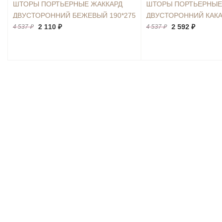
ШТОРЫ ПОРТЬЕРНЫЕ ЖАККАРД
ШТОРЫ ПОРТЬЕРНЫЕ
ДВУСТОРОННИЙ БЕЖЕВЫЙ 190*275
ДВУСТОРОННИЙ КАКА
2ШТ.
2 110 ₽
2ШТ.
2 592 ₽
4 537 ₽
4 537 ₽