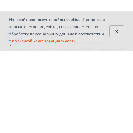
Наш сайт использует файлы cookies. Продолжая
просмотр страниц сайта, вы соглашаетесь на
x
обработку персональных данных в соответствии
БУДЬТЕ В КУРСЕ!
с
политикой конфиденциальности
.
Подпишитесь на наши новости и акции. Нажимая на кнопку
«Подписаться», Вы даете
согласие на обработку персональных
СОГЛАСЕН
данных.
КАТАЛОГ
КОМПАНИЯ
Шторы
О компании
Текстиль для дома
Контакты