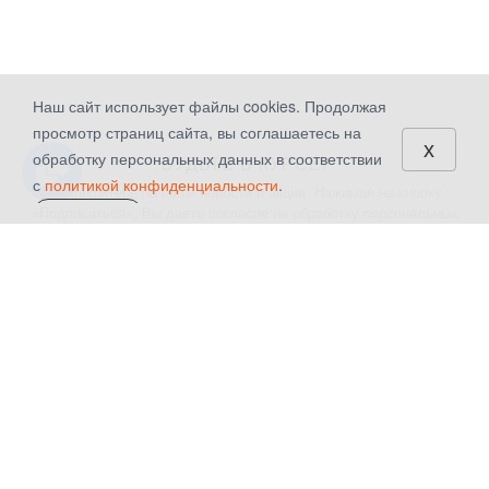
Наш сайт использует файлы cookies. Продолжая
просмотр страниц сайта, вы соглашаетесь на
x
обработку персональных данных в соответствии
БУДЬТЕ В КУРСЕ!
с
политикой конфиденциальности
.
Подпишитесь на наши новости и акции. Нажимая на кнопку
«Подписаться», Вы даете
согласие на обработку персональных
СОГЛАСЕН
данных.
КАТАЛОГ
КОМПАНИЯ
Шторы
О компании