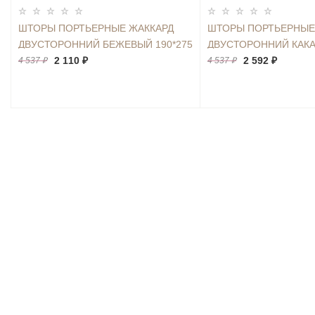
ШТОРЫ ПОРТЬЕРНЫЕ ЖАККАРД
ШТОРЫ ПОРТЬЕРНЫЕ
ДВУСТОРОННИЙ БЕЖЕВЫЙ 190*275
ДВУСТОРОННИЙ КАКА
2ШТ.
2 110 ₽
2ШТ.
2 592 ₽
4 537 ₽
4 537 ₽