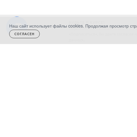
БУДЬТЕ В КУРСЕ!
Наш сайт использует файлы cookies. Продолжая просмотр стр
Подпишитесь на наши новости и ак
«Подписаться», Вы даете
согласие 
СОГЛАСЕН
данных.
Политика компании в отношении обработки
персональных данных
Политика ООО «Витерра» в области качества
© 2011 - 2025 witerra.ru — Шторы и текстиль для
дома - официальный интернет-магазин фабрики
текстиля ® WITERRA. Продажа ОПТ / РОЗНИЦА