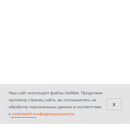
Наш сайт использует файлы cookies. Продолжая
просмотр страниц сайта, вы соглашаетесь на
x
обработку персональных данных в соответствии
БУДЬТЕ В КУРСЕ!
с
политикой конфиденциальности
.
Подпишитесь на наши новости и акции. Нажимая на кнопку
«Подписаться», Вы даете
согласие на обработку персональных
СОГЛАСЕН
данных.