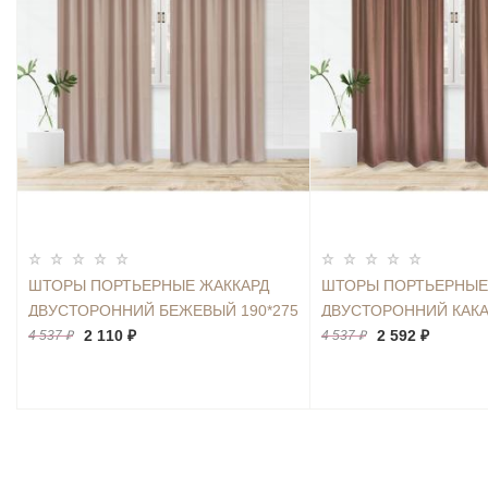
ШТОРЫ ПОРТЬЕРНЫЕ ЖАККАРД
ШТОРЫ ПОРТЬЕРНЫЕ
ДВУСТОРОННИЙ БЕЖЕВЫЙ 190*275
ДВУСТОРОННИЙ КАКА
2ШТ.
2 110 ₽
2ШТ.
2 592 ₽
4 537 ₽
4 537 ₽