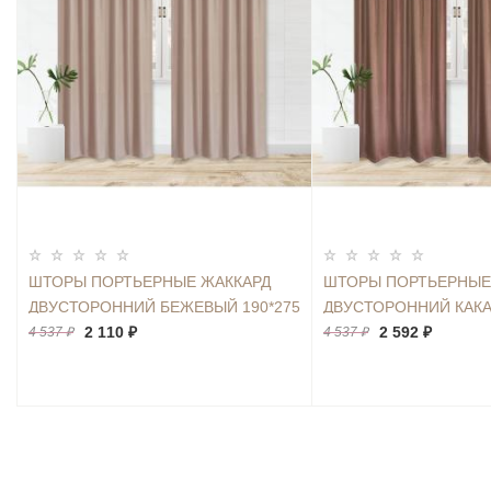
ШТОРЫ ПОРТЬЕРНЫЕ ЖАККАРД
ШТОРЫ ПОРТЬЕРНЫЕ
ДВУСТОРОННИЙ БЕЖЕВЫЙ 190*275
ДВУСТОРОННИЙ КАКА
2ШТ.
2 110 ₽
2ШТ.
2 592 ₽
4 537 ₽
4 537 ₽