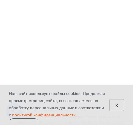
Наш сайт использует файлы cookies. Продолжая
просмотр страниц сайта, вы соглашаетесь на
x
обработку персональных данных в соответствии
БУДЬТЕ В КУРСЕ!
с
политикой конфиденциальности
.
Подпишитесь на наши новости и акции. Нажимая на кнопку
«Подписаться», Вы даете
согласие на обработку персональных
СОГЛАСЕН
данных.