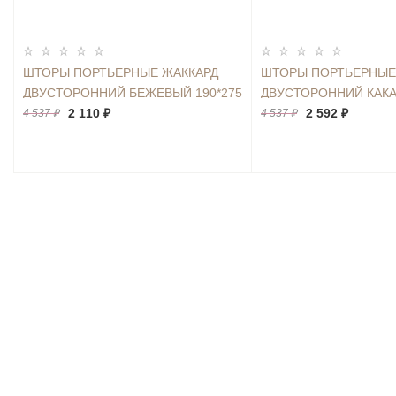
ШТОРЫ ПОРТЬЕРНЫЕ ЖАККАРД
ШТОРЫ ПОРТЬЕРНЫЕ
ДВУСТОРОННИЙ БЕЖЕВЫЙ 190*275
ДВУСТОРОННИЙ КАКА
2ШТ.
2 110 ₽
2ШТ.
2 592 ₽
4 537 ₽
4 537 ₽