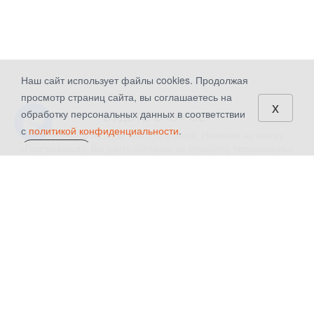
Наш сайт использует файлы cookies. Продолжая
просмотр страниц сайта, вы соглашаетесь на
x
обработку персональных данных в соответствии
БУДЬТЕ В КУРСЕ!
с
политикой конфиденциальности
.
Подпишитесь на наши новости и акции. Нажимая на кнопку
«Подписаться», Вы даете
согласие на обработку персональных
СОГЛАСЕН
данных.
КАТАЛОГ
КОМПАНИЯ