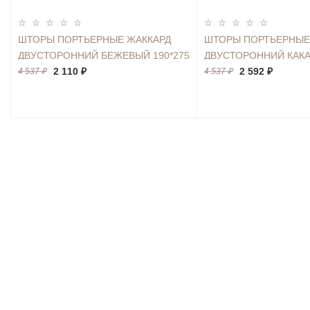
ШТОРЫ ПОРТЬЕРНЫЕ ЖАККАРД
ШТОРЫ ПОРТЬЕРНЫЕ
ДВУСТОРОННИЙ БЕЖЕВЫЙ 190*275
ДВУСТОРОННИЙ КАКА
2ШТ.
2 110 ₽
2ШТ.
2 592 ₽
4 537 ₽
4 537 ₽