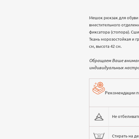
Мешок рюкзак для обуви
вместительного отделени
фиксатора (стопора). Сш
Ткань морозостойкая и г
см, высота 42 см.
Обращаем Ваше внимани
индивидуальных настро
Рекомендации по
Не отбеливат
Стирать на д