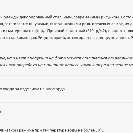
 и одежды декорированный стильным, современным рисунком. Состои
я, затягивается шнурками, выполняющими роль плечевых лямок, их дл
ит из материала оксфорд. Прочный и плотный (210 гр/м2), с водоотта
рязеотталкивающая. Рисунок яркий, не выгорает на солнце, не линяет.
е, что цвет продукции на фото может отличаться от реального
ек цветопередачи на мониторе вашего компьютера или экране м
 уходу за изделием из оксфорда
ь
o
еликатном режиме при температуре воды не более 30
C