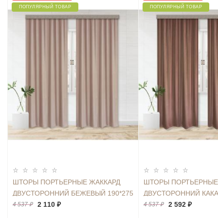
ПОПУЛЯРНЫЙ ТОВАР
ПОПУЛЯРНЫЙ ТОВАР
ШТОРЫ ПОРТЬЕРНЫЕ ЖАККАРД
ШТОРЫ ПОРТЬЕРНЫЕ
ДВУСТОРОННИЙ БЕЖЕВЫЙ 190*275
ДВУСТОРОННИЙ КАКА
2ШТ.
2 110 ₽
2ШТ.
2 592 ₽
4 537 ₽
4 537 ₽