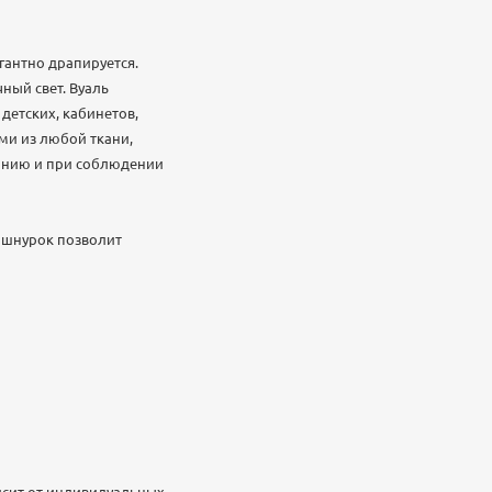
егантно драпируется.
ный свет. Вуаль
детских, кабинетов,
ми из любой ткани,
танию и при соблюдении
й шнурок позволит