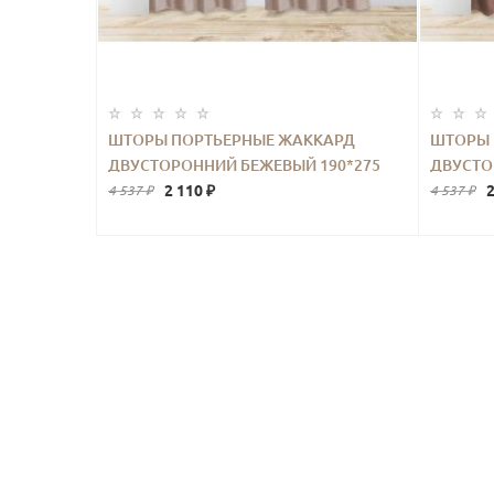
ШТОРЫ ПОРТЬЕРНЫЕ ЖАККАРД
ШТОРЫ 
ДВУСТОРОННИЙ БЕЖЕВЫЙ 190*275
ДВУСТО
2ШТ.
2 110 ₽
2
4 537 ₽
4 537 ₽