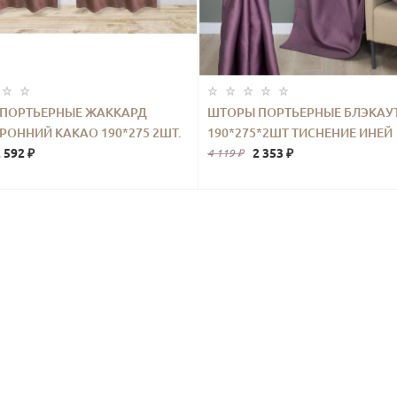
ПОРТЬЕРНЫЕ ЖАККАРД
ШТОРЫ ПОРТЬЕРНЫЕ БЛЭКАУ
РОННИЙ КАКАО 190*275 2ШТ.
190*275*2ШТ ТИСНЕНИЕ ИНЕЙ
 592 ₽
ФИОЛЕТОВЫЙ
2 353 ₽
4 119 ₽