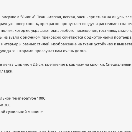
 рисунком “Лилии”. Ткань мягкая, легкая, очень приятная на ощупь, эл
ачную поверхность, прекрасно пропускает воздух и рассеивает солнеч
 тюлям, которые украшают окна любого помещения; гостиных, спален, 
 из вуали с рисунком прекрасно сочетаются с однотонными портьера
в интерьеры разных стилей. Изображение на ткани устойчиво к выцве
хода за шторами прослужат вам очень долго.
 лента шириной 2,5 см, крепление к карнизу на крючки. Специальны
кладки.
льной температуре 100C
ри 30С
нной сушильной машине