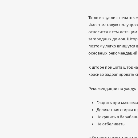
Тюль из вуали с печатным
Имеет матовую полупрозр
относится к тем летящим
загородных домов. Шторы
поэтому легко впишутся 
основных рекомендаций у
К шторе пришита шторная
красиво задрапировать с
Рекомендации по уходу:
Гладить при максима
Деликатная стирка п
Не сушить в бараба
Не отбеливать