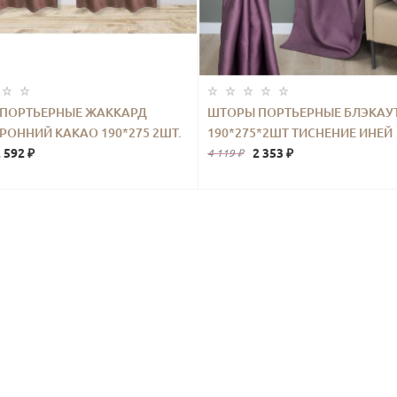
ПОРТЬЕРНЫЕ ЖАККАРД
ШТОРЫ ПОРТЬЕРНЫЕ БЛЭКАУ
РОННИЙ КАКАО 190*275 2ШТ.
190*275*2ШТ ТИСНЕНИЕ ИНЕЙ
 592 ₽
ФИОЛЕТОВЫЙ
2 353 ₽
4 119 ₽