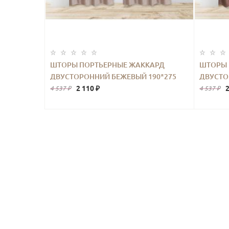
ШТОРЫ ПОРТЬЕРНЫЕ ЖАККАРД
ШТОРЫ 
ДВУСТОРОННИЙ БЕЖЕВЫЙ 190*275
ДВУСТО
2ШТ.
2 110 ₽
2
4 537 ₽
4 537 ₽