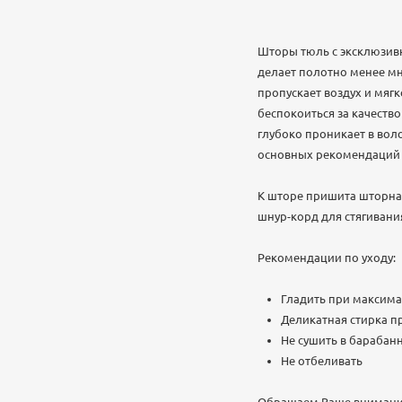
Шторы тюль с эксклюзив
делает полотно менее мн
пропускает воздух и мягк
беспокоиться за качеств
глубоко проникает в вол
основных рекомендаций у
К шторе пришита шторная
шнур-корд для стягивани
Рекомендации по уходу:
Гладить при максима
Деликатная стирка пр
Не сушить в бараба
Не отбеливать