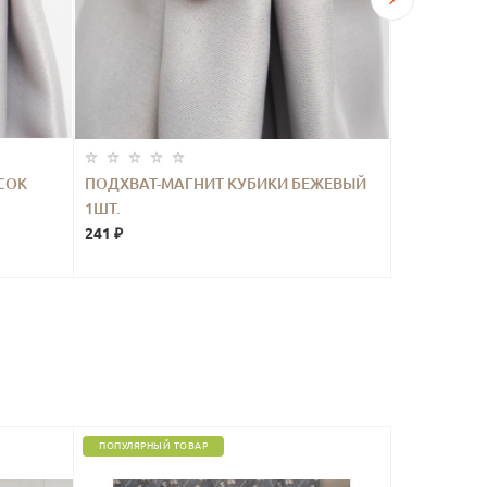
СОК
ПОДХВАТ-МАГНИТ КУБИКИ БЕЖЕВЫЙ
ПОДХВАТ-
1ШТ.
КОРИЧНЕВ
241 ₽
241 ₽
ПОПУЛЯРНЫЙ ТОВАР