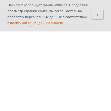
Наш сайт использует файлы cookies. Продолжая
просмотр страниц сайта, вы соглашаетесь на
x
обработку персональных данных в соответствии
БУДЬТЕ В КУРСЕ!
с
политикой конфиденциальности
.
Подпишитесь на наши новости и акции. Нажимая на кнопку
«Подписаться», Вы даете
согласие на обработку персональных
СОГЛАСЕН
данных.
КАТАЛОГ
КОМПАНИЯ
Шторы
О компании
Текстиль для дома
Контакты
Аксессуары для штор
Новости