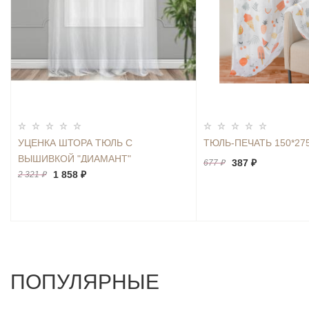
УЦЕНКА ШТОРА ТЮЛЬ С
ТЮЛЬ-ПЕЧАТЬ 150*27
ВЫШИВКОЙ "ДИАМАНТ"
387 ₽
677 ₽
МОЛОЧНЫЙ 300*260 20%
1 858 ₽
2 321 ₽
ПОПУЛЯРНЫЕ