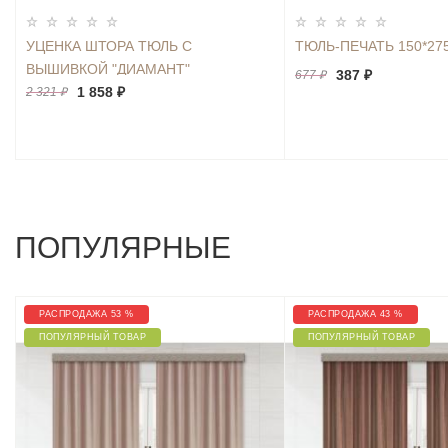
УЦЕНКА ШТОРА ТЮЛЬ С
ТЮЛЬ-ПЕЧАТЬ 150*27
ВЫШИВКОЙ "ДИАМАНТ"
387 ₽
677 ₽
МОЛОЧНЫЙ 300*260 20%
1 858 ₽
2 321 ₽
ПОПУЛЯРНЫЕ
РАСПРОДАЖА 53 %
РАСПРОДАЖА 43 %
ПОПУЛЯРНЫЙ ТОВАР
ПОПУЛЯРНЫЙ ТОВАР