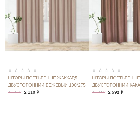
ШТОРЫ ПОРТЬЕРНЫЕ ЖАККАРД
ШТОРЫ ПОРТЬЕРНЫЕ
ДВУСТОРОННИЙ БЕЖЕВЫЙ 190*275
ДВУСТОРОННИЙ КАКА
2ШТ.
2 110 ₽
2ШТ.
2 592 ₽
4 537 ₽
4 537 ₽