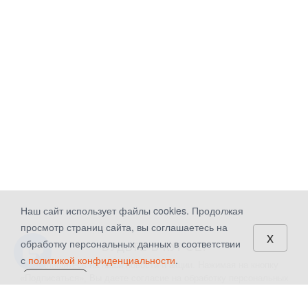
Наш сайт использует файлы cookies. Продолжая
просмотр страниц сайта, вы соглашаетесь на
x
обработку персональных данных в соответствии
БУДЬТЕ В КУРСЕ!
с
политикой конфиденциальности
.
Подпишитесь на наши новости и акции. Нажимая на кнопку
«Подписаться», Вы даете
согласие на обработку персональных
СОГЛАСЕН
данных.