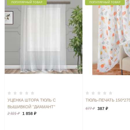
ПОПУЛЯРНЫЙ ТОВАР
ПОПУЛЯРНЫЙ ТОВАР
УЦЕНКА ШТОРА ТЮЛЬ С
ТЮЛЬ-ПЕЧАТЬ 150*27
ВЫШИВКОЙ "ДИАМАНТ"
387 ₽
677 ₽
МОЛОЧНЫЙ 300*260 20%
1 858 ₽
2 321 ₽