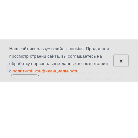
Наш сайт использует файлы cookies. Продолжая
просмотр страниц сайта, вы соглашаетесь на
x
обработку персональных данных в соответствии
БУДЬТЕ В КУРСЕ!
с
политикой конфиденциальности
.
Подпишитесь на наши новости и акции. Нажимая на кнопку
«Подписаться», Вы даете
согласие на обработку персональных
СОГЛАСЕН
данных.