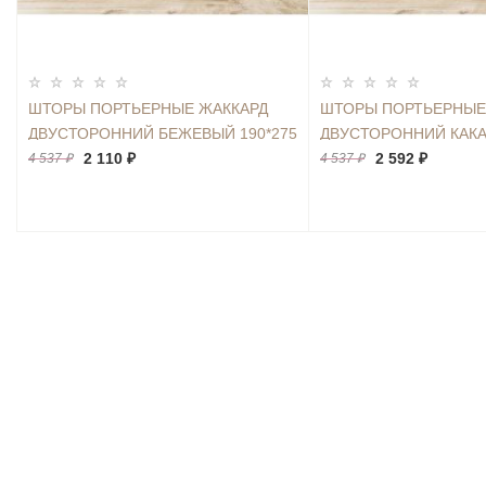
ШТОРЫ ПОРТЬЕРНЫЕ ЖАККАРД
ШТОРЫ ПОРТЬЕРНЫЕ
ДВУСТОРОННИЙ БЕЖЕВЫЙ 190*275
ДВУСТОРОННИЙ КАКА
2ШТ.
2 110 ₽
2ШТ.
2 592 ₽
4 537 ₽
4 537 ₽