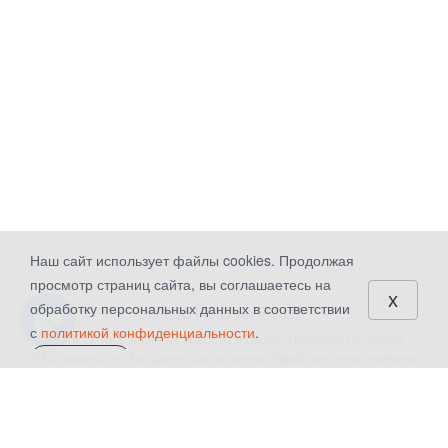
Наш сайт использует файлы cookies. Продолжая
просмотр страниц сайта, вы соглашаетесь на
x
обработку персональных данных в соответствии
БУДЬТЕ В КУРСЕ!
с
политикой конфиденциальности
.
Подпишитесь на наши новости и акции. Нажимая на кнопку
«Подписаться», Вы даете
согласие на обработку персональных
СОГЛАСЕН
данных.