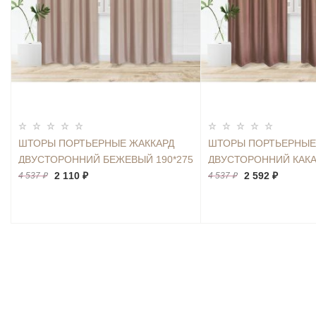
ШТОРЫ ПОРТЬЕРНЫЕ ЖАККАРД
ШТОРЫ ПОРТЬЕРНЫЕ
ДВУСТОРОННИЙ БЕЖЕВЫЙ 190*275
ДВУСТОРОННИЙ КАКА
2ШТ.
2 110 ₽
2ШТ.
2 592 ₽
4 537 ₽
4 537 ₽