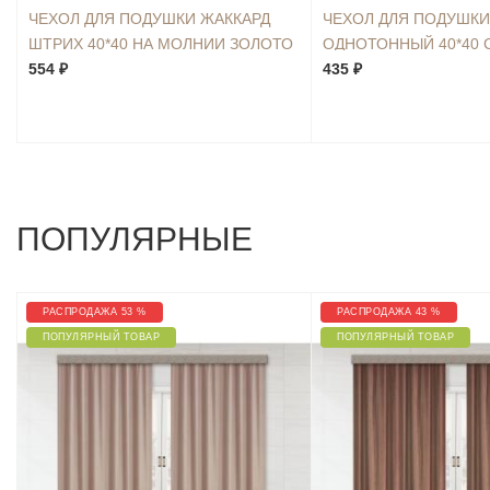
ЧЕХОЛ ДЛЯ ПОДУШКИ ЖАККАРД
ЧЕХОЛ ДЛЯ ПОДУШКИ
ШТРИХ 40*40 НА МОЛНИИ ЗОЛОТО
ОДНОТОННЫЙ 40*40 
2ШТ.
554 ₽
15 СМ ТЕМНО-БЕЖЕВ
435 ₽
ПОПУЛЯРНЫЕ
РАСПРОДАЖА 53 %
РАСПРОДАЖА 43 %
ПОПУЛЯРНЫЙ ТОВАР
ПОПУЛЯРНЫЙ ТОВАР