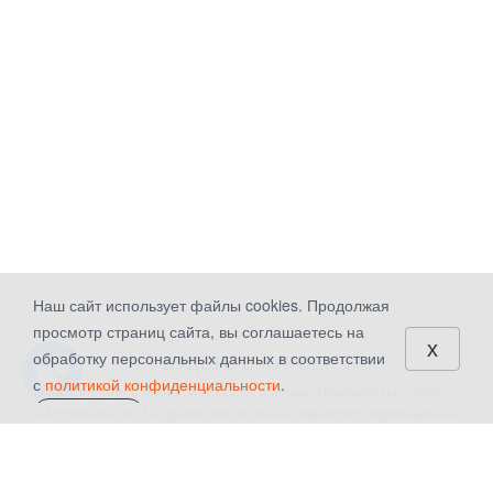
Наш сайт использует файлы cookies. Продолжая
просмотр страниц сайта, вы соглашаетесь на
x
обработку персональных данных в соответствии
БУДЬТЕ В КУРСЕ!
с
политикой конфиденциальности
.
Подпишитесь на наши новости и акции. Нажимая на кнопку
«Подписаться», Вы даете
согласие на обработку персональных
СОГЛАСЕН
данных.