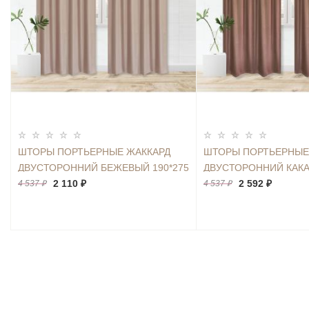
ШТОРЫ ПОРТЬЕРНЫЕ ЖАККАРД
ШТОРЫ ПОРТЬЕРНЫЕ
ДВУСТОРОННИЙ БЕЖЕВЫЙ 190*275
ДВУСТОРОННИЙ КАКА
2ШТ.
2 110 ₽
2ШТ.
2 592 ₽
4 537 ₽
4 537 ₽