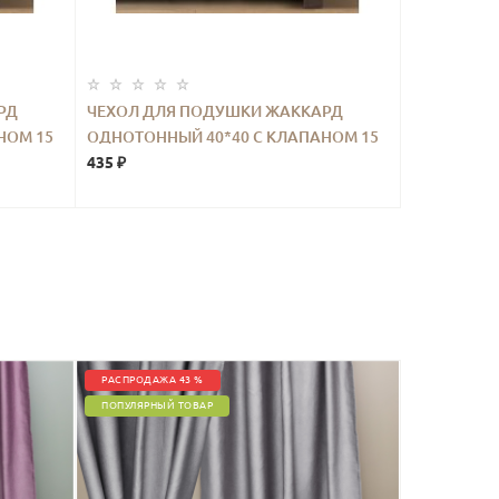
РД
ЧЕХОЛ ДЛЯ ПОДУШКИ ЖАККАРД
НОМ 15
ОДНОТОННЫЙ 40*40 С КЛАПАНОМ 15
СМ РОЗОВЫЙ 2ШТ.
435 ₽
РАСПРОДАЖА 43 %
ПОПУЛЯРНЫЙ ТОВАР