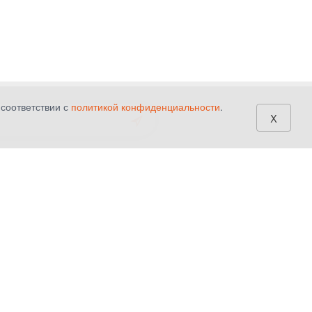
 соответствии с
политикой конфиденциальности
.
x
ОЩЬ
СЛЕДУЙТЕ ЗА НАМИ
вка и оплата
ВКонтакте
ат товара
Одноклассники
елать заказ на сайте
YouTube
ия сотрудничества
Yandex dzen