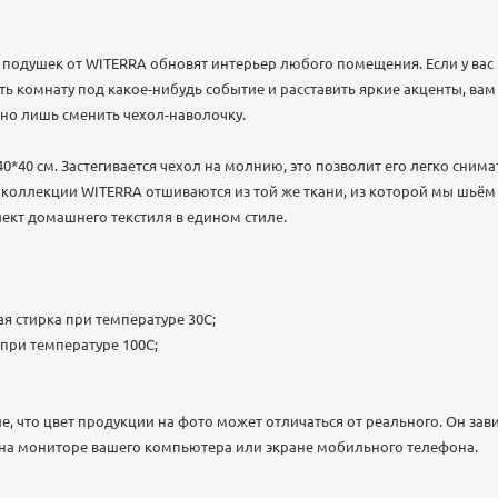
подушек от WITERRA обновят интерьер любого помещения. Если у вас
ть комнату под какое-нибудь событие и расставить яркие акценты, вам
но лишь сменить чехол-наволочку.
0*40 см. Застегивается чехол на молнию, это позволит его легко снима
в коллекции WITERRA отшиваются из той же ткани, из которой мы шьём
кт домашнего текстиля в едином стиле.
я стирка при температуре 30С;
 при температуре 100С;
 что цвет продукции на фото может отличаться от реального. Он зав
 на мониторе вашего компьютера или экране мобильного телефона.