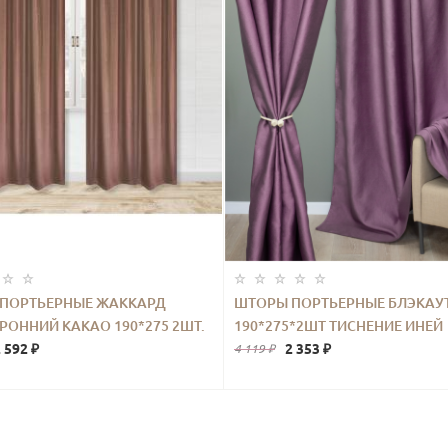
ПОРТЬЕРНЫЕ ЖАККАРД
ШТОРЫ ПОРТЬЕРНЫЕ БЛЭКАУ
РОННИЙ КАКАО 190*275 2ШТ.
190*275*2ШТ ТИСНЕНИЕ ИНЕЙ
 592 ₽
ФИОЛЕТОВЫЙ
2 353 ₽
4 119 ₽