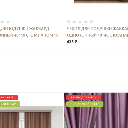
ДЛЯ ПОДУШКИ ЖАККАРД
ЧЕХОЛ ДЛЯ ПОДУШКИ ЖАККА
ННЫЙ 40*40 С КЛАПАНОМ 15
ОДНОТОННЫЙ 40*40 С КЛАПА
НО-БЕЖЕВЫЙ 2ШТ.
СМ СЕРЕБРО 2ШТ.
435 ₽
АЖА 43 %
РАСПРОДАЖА 43 %
НЫЙ ТОВАР
ПОПУЛЯРНЫЙ ТОВАР