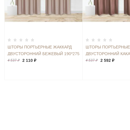
ШТОРЫ ПОРТЬЕРНЫЕ ЖАККАРД
ШТОРЫ ПОРТЬЕРНЫЕ
ДВУСТОРОННИЙ БЕЖЕВЫЙ 190*275
ДВУСТОРОННИЙ КАКА
2ШТ.
2 110 ₽
2ШТ.
2 592 ₽
4 537 ₽
4 537 ₽