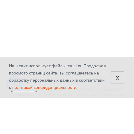
Наш сайт использует файлы cookies. Продолжая
просмотр страниц сайта, вы соглашаетесь на
x
обработку персональных данных в соответствии
БУДЬТЕ В КУРСЕ!
с
политикой конфиденциальности
.
Подпишитесь на наши новости и акции. Нажимая на кнопку
«Подписаться», Вы даете
согласие на обработку персональных
СОГЛАСЕН
данных.