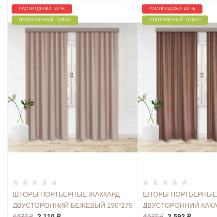
РАСПРОДАЖА 53 %
РАСПРОДАЖА 43 %
ПОПУЛЯРНЫЙ ТОВАР
ПОПУЛЯРНЫЙ ТОВАР
ШТОРЫ ПОРТЬЕРНЫЕ ЖАККАРД
ШТОРЫ ПОРТЬЕРНЫЕ
ДВУСТОРОННИЙ БЕЖЕВЫЙ 190*275
ДВУСТОРОННИЙ КАКА
2ШТ.
2 110 ₽
2ШТ.
2 592 ₽
4 537 ₽
4 537 ₽