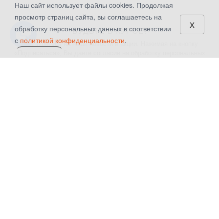
Наш сайт использует файлы cookies. Продолжая
просмотр страниц сайта, вы соглашаетесь на
x
обработку персональных данных в соответствии
БУДЬТЕ В КУРСЕ!
с
политикой конфиденциальности
.
Подпишитесь на наши новости и акции. Нажимая на кнопку
«Подписаться», Вы даете
согласие на обработку персональных
СОГЛАСЕН
данных.
КАТАЛОГ
КОМПАНИЯ
Шторы
О компании
Текстиль для дома
Контакты
Аксессуары для штор
Новости