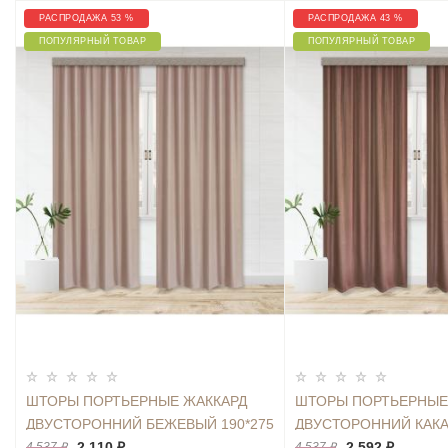
РАСПРОДАЖА 53 %
РАСПРОДАЖА 43 %
ПОПУЛЯРНЫЙ ТОВАР
ПОПУЛЯРНЫЙ ТОВАР
ШТОРЫ ПОРТЬЕРНЫЕ ЖАККАРД
ШТОРЫ ПОРТЬЕРНЫЕ
ДВУСТОРОННИЙ БЕЖЕВЫЙ 190*275
ДВУСТОРОННИЙ КАКА
2ШТ.
2 110 ₽
2ШТ.
2 592 ₽
4 537 ₽
4 537 ₽