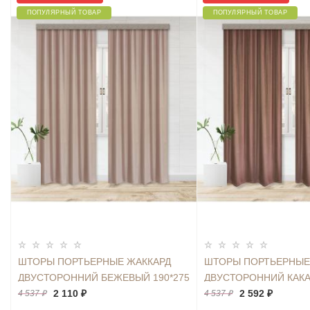
ПОПУЛЯРНЫЙ ТОВАР
ПОПУЛЯРНЫЙ ТОВАР
ШТОРЫ ПОРТЬЕРНЫЕ ЖАККАРД
ШТОРЫ ПОРТЬЕРНЫЕ
ДВУСТОРОННИЙ БЕЖЕВЫЙ 190*275
ДВУСТОРОННИЙ КАКА
2ШТ.
2 110 ₽
2ШТ.
2 592 ₽
4 537 ₽
4 537 ₽