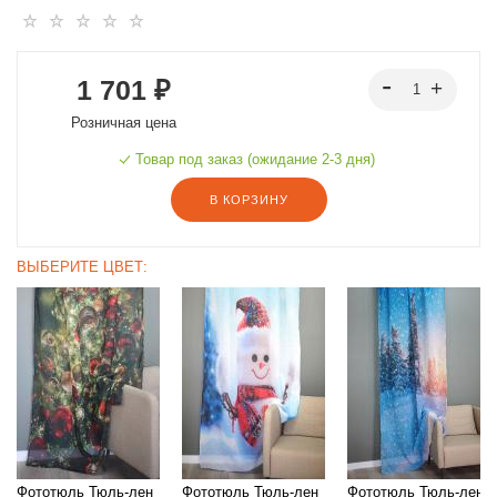
1 701 ₽
Розничная цена
Товар под заказ (ожидание 2-3 дня)
В КОРЗИНУ
ВЫБЕРИТЕ ЦВЕТ:
60
Фототюль Тюль-лен
Фототюль Тюль-лен
Фототюль Тюль-лен