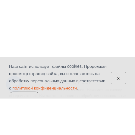
Наш сайт использует файлы cookies. Продолжая
просмотр страниц сайта, вы соглашаетесь на
x
обработку персональных данных в соответствии
БУДЬТЕ В КУРСЕ!
с
политикой конфиденциальности
.
Подпишитесь на наши новости и акции. Нажимая на кнопку
«Подписаться», Вы даете
согласие на обработку персональных
СОГЛАСЕН
данных.