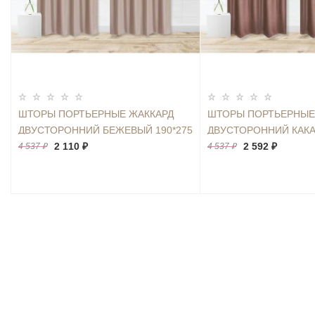
ШТОРЫ ПОРТЬЕРНЫЕ ЖАККАРД
ШТОРЫ ПОРТЬЕРНЫЕ
ДВУСТОРОННИЙ БЕЖЕВЫЙ 190*275
ДВУСТОРОННИЙ КАКА
2ШТ.
2 110 ₽
2ШТ.
2 592 ₽
4 537 ₽
4 537 ₽