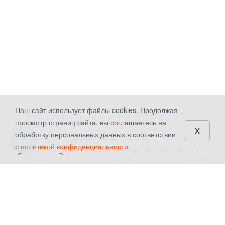
Наш сайт использует файлы cookies. Продолжая
просмотр страниц сайта, вы соглашаетесь на
x
обработку персональных данных в соответствии
БУДЬТЕ В КУРСЕ!
с
политикой конфиденциальности
.
Подпишитесь на наши новости и акции. Нажимая на кнопку
«Подписаться», Вы даете
согласие на обработку персональных
СОГЛАСЕН
данных.