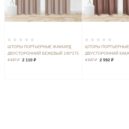
ШТОРЫ ПОРТЬЕРНЫЕ ЖАККАРД
ШТОРЫ ПОРТЬЕРНЫЕ
ДВУСТОРОННИЙ БЕЖЕВЫЙ 190*275
ДВУСТОРОННИЙ КАКА
2ШТ.
2 110 ₽
2ШТ.
2 592 ₽
4 537 ₽
4 537 ₽