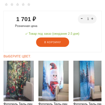
1 701 ₽
Розничная цена
Товар под заказ (ожидание 2-3 дня)
В КОРЗИНУ
ВЫБЕРИТЕ ЦВЕТ:
60
Фототюль Тюль-лен
Фототюль Тюль-лен
Фототюль Тюль-лен