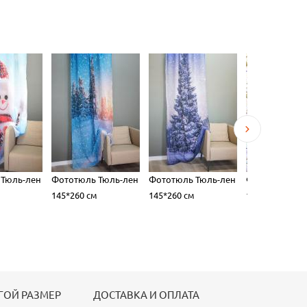
 Тюль-лен
Фототюль Тюль-лен
Фототюль Тюль-лен
Фототюль Тю
145*260 см
145*260 см
145*260 см
ГОЙ РАЗМЕР
ДОСТАВКА И ОПЛАТА