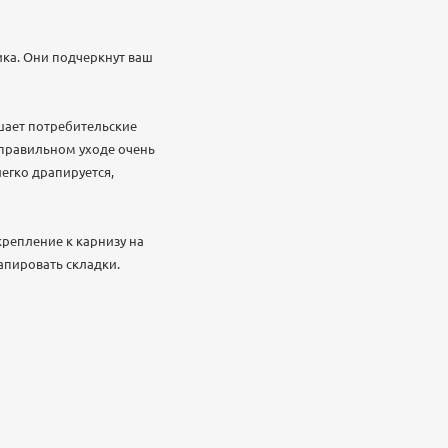
ка. Они подчеркнут ваш
шает потребительские
 правильном уходе очень
легко драпируется,
крепление к карнизу на
апировать складки.