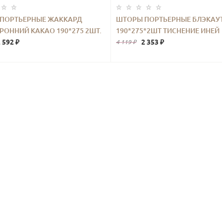
ПОРТЬЕРНЫЕ ЖАККАРД
ШТОРЫ ПОРТЬЕРНЫЕ БЛЭКАУ
РОННИЙ КАКАО 190*275 2ШТ.
190*275*2ШТ ТИСНЕНИЕ ИНЕЙ
 592 ₽
ФИОЛЕТОВЫЙ
2 353 ₽
4 119 ₽