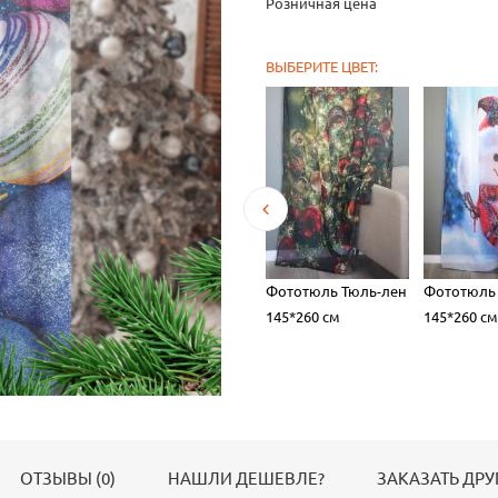
Розничная цена
ВЫБЕРИТЕ ЦВЕТ:
юль-лен
Тюль Тюль-лен
Фототюль Тюль-лен
Фототюль
0 см
145*260 см
145*260 см
145*260 см
ОТЗЫВЫ (0)
НАШЛИ ДЕШЕВЛЕ?
ЗАКАЗАТЬ ДРУ