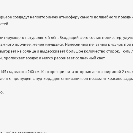
ерьере создадут неповторимую атмосферу самого волшебного праздни
остей.
итирующего натуральный лён. Входящий в его состав полиэстер, улуч
 намного прочнее, менее мнущаяся. Нанесенный печатный рисунок при
 выгорает на солнце и выдерживает большое количество стирок. Тюль 
, пропускает воздух и мягко рассеивает солнечный свет.
145 см, высота 260 см. К шторе пришита шторная лента шириной 2 см, 
ленты пропущен шнур-корд для стягивания, он позволит красиво задр
о.