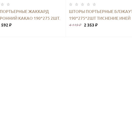
ПОРТЬЕРНЫЕ ЖАККАРД
ШТОРЫ ПОРТЬЕРНЫЕ БЛЭКАУ
РОННИЙ КАКАО 190*275 2ШТ.
190*275*2ШТ ТИСНЕНИЕ ИНЕЙ
 592 ₽
ФИОЛЕТОВЫЙ
2 353 ₽
4 119 ₽