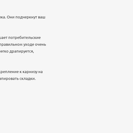
ка. Они подчеркнут ваш
шает потребительские
 правильном уходе очень
легко драпируется,
крепление к карнизу на
апировать складки.