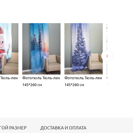
 Тюль-лен
Фототюль Тюль-лен
Фототюль Тюль-лен
Фототюль Тю
145*260 см
145*260 см
145*260 см
ГОЙ РАЗМЕР
ДОСТАВКА И ОПЛАТА