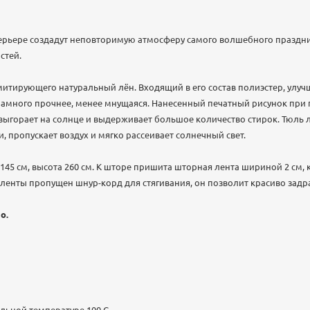
ерьере создадут неповторимую атмосферу самого волшебного праздни
остей.
итирующего натуральный лён. Входящий в его состав полиэстер, улуч
 намного прочнее, менее мнущаяся. Нанесенный печатный рисунок при
 выгорает на солнце и выдерживает большое количество стирок. Тюль 
, пропускает воздух и мягко рассеивает солнечный свет.
145 см, высота 260 см. К шторе пришита шторная лента шириной 2 см, 
ленты пропущен шнур-корд для стягивания, он позволит красиво задр
о.