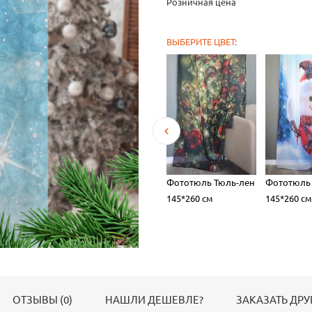
Розничная цена
ВЫБЕРИТЕ ЦВЕТ:
юль-лен
Тюль Тюль-лен
Фототюль Тюль-лен
Фототюль
0 см
145*260 см
145*260 см
145*260 см
ОТЗЫВЫ (0)
НАШЛИ ДЕШЕВЛЕ?
ЗАКАЗАТЬ ДРУ